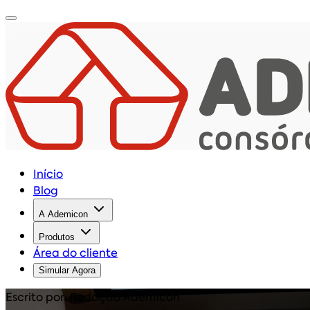
Início
Blog
A Ademicon
Produtos
Área do cliente
Simular Agora
Escrito por: Redação Ademicon