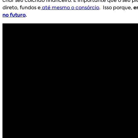
direto, fundos e
até mesmo o consórcio
. Isso porque,
e
no futuro
.