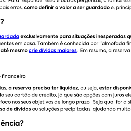
s. Para responder essa e outras perguntas, criamos es
pais erros,
como definir o valor a ser guardado
e, princi
a?
guardada
exclusivamente para situações inesperadas q
entes em casa. Também é conhecida por “almofada finan
ou até mesmo
crie dívidas maiores
. Em resumo, a reserv
 financeiro.
ias,
a reserva precisa ter
liquidez
, ou seja,
estar disponí
e do seu cartão de crédito, já que são opções com juros 
co nos seus objetivos de longo prazo. Seja qual for a si
so de dívidas
ou soluções precipitadas, ajudando muit
ência?