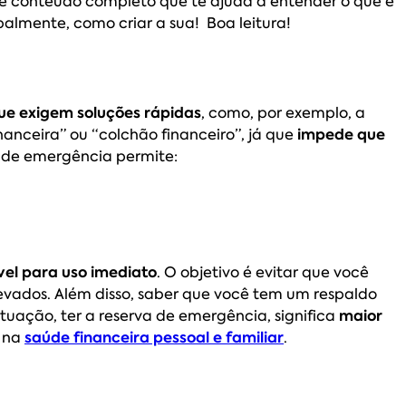
se conteúdo completo que te ajuda a entender o que é
palmente, como criar a sua! Boa leitura!
ue exigem soluções rápidas
, como, por exemplo, a
ceira” ou “colchão financeiro”, já que
impede que
a de emergência permite:
vel para uso imediato
. O objetivo é evitar que você
elevados. Além disso, saber que você tem um respaldo
tuação, ter a reserva de emergência, significa
maior
o na
saúde financeira pessoal e familiar
.