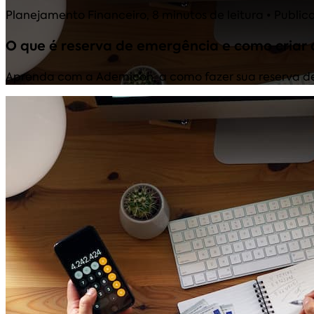
Planejamento Financeiro
,
8 minutos de leitura
• Public
O que é reserva de emergência e como criar 
Aprenda com a Ademicon, a como fazer sua reserva de