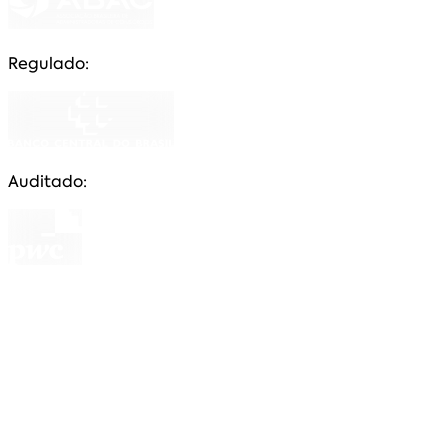
Regulado:
Auditado:
CNPJ: 84.911.098/0001-29 uma empresa prestadora
de serviços, fiscalizada e autorizada pelo Banco
Central do Brasil, através do Certificado de
Autorização nº 92060028, com funções de
comercializar cotas e gestora dos negócios do grupo
de consórcio a quem representa ativa ou
passivamente, em juízo e fora dele, na defesa dos