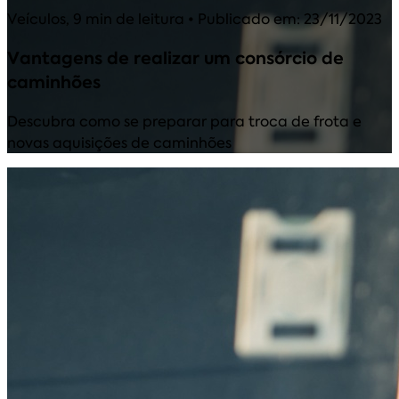
Veículos
,
9 min de leitura
• Publicado em: 23/11/2023
Vantagens de realizar um consórcio de
caminhões
Descubra como se preparar para troca de frota e
novas aquisições de caminhões