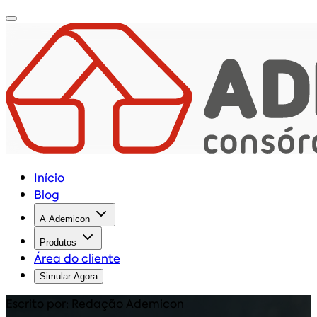
Início
Blog
A Ademicon
Produtos
Área do cliente
Simular Agora
Escrito por: Redação Ademicon