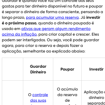
Guardar é quando você faz um controle dos seus
gastos para ter dinheiro disponível no futuro e poupar
é separar o dinheiro de forma consciente, pensando a
longo prazo,
para acumular uma reserva
. Já
investir
é o próximo passo
, quando o dinheiro poupado é
usado em
ativos que geram algum rendimento
acima da inflação
, para criar capital e crescer. Eles
podem ser interligados. Ou seja, você pode guardar
agora, para criar a reserva e depois fazer a
aplicação, semelhante ao explicado abaixo:
Guardar
Poupar
Investir
Dinheiro
O acúmulo
Aplicação 
O
controle
da reserva
dinheiro
das suas
de
separad