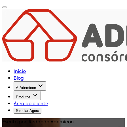
Início
Blog
A Ademicon
Produtos
Área do cliente
Simular Agora
Escrito por: Redação Ademicon