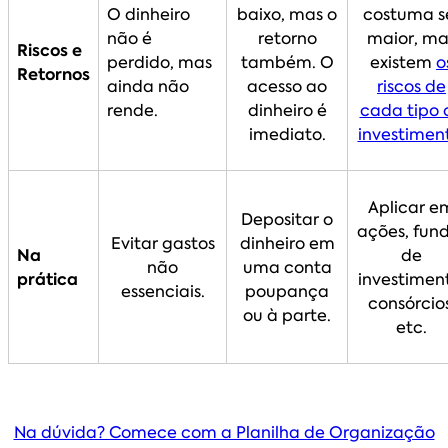
O dinheiro
baixo, mas o
costuma s
não é
retorno
maior, ma
Riscos e
perdido, mas
também. O
existem
o
Retornos
ainda não
acesso ao
riscos de
rende.
dinheiro é
cada tipo 
imediato.
investimen
Aplicar e
Depositar o
ações, fun
Evitar gastos
dinheiro em
Na
de
não
uma conta
prática
investimen
essenciais.
poupança
consórcios
ou à parte.
etc.
Na dúvida? Comece com a Planilha de Organização