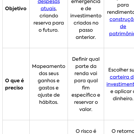
despesas
emergência
para
Objetivo
atuais
,
e de
rendimento
criando
investimento
construçã
reserva para
criados no
de
o futuro.
passo
patrimôni
anterior.
Definir qual
Mapeamento
parte da
Escolher s
dos seus
renda vai
carteira 
O que é
ganhos e
para qual
investimen
preciso
gastos e
fim
e aplicar 
ajuste de
específico e
dinheiro.
hábitos.
reservar o
valor.
O risco é
O retorn