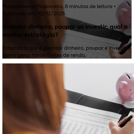
Planejamento Financeiro
,
8 minutos de leitura
•
Publicado em: 10/12/2025
Guardar dinheiro, poupar ou investir: qual a
melhor estratégia?
Entenda o que é guardar dinheiro, poupar e investir e
como gerar novas fontes de renda.