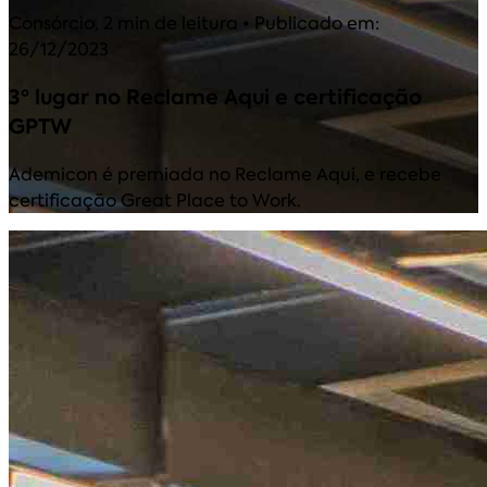
Consórcio
,
2 min de leitura
• Publicado em:
26/12/2023
3º lugar no Reclame Aqui e certificação
GPTW
Ademicon é premiada no Reclame Aqui, e recebe
certificação Great Place to Work.