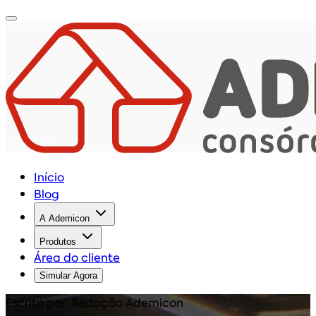
Início
Blog
A Ademicon
Produtos
Área do cliente
Simular Agora
Escrito por: Redação Ademicon