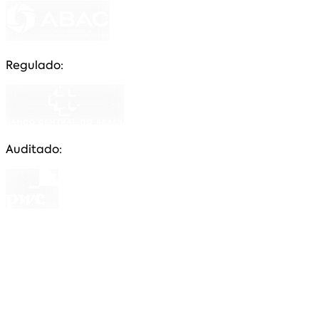
Regulado:
Auditado:
CNPJ: 84.911.098/0001-29 uma empresa prestadora
de serviços, fiscalizada e autorizada pelo Banco
Central do Brasil, através do Certificado de
Autorização nº 92060028, com funções de
comercializar cotas e gestora dos negócios do grupo
de consórcio a quem representa ativa ou