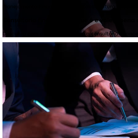
Planejamento Financeiro
,
7 minutos de leitura
• Public
Consultoria financeira: o que é e vale a pena
Descubra com a Ademicon como a consultoria financeira