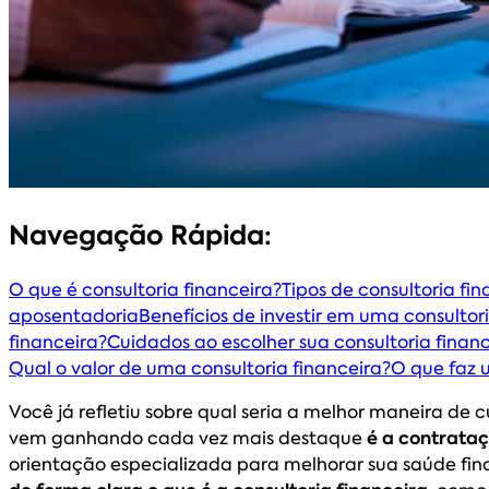
Navegação Rápida:
O que é consultoria financeira?
Tipos de consultoria fin
aposentadoria
Benefícios de investir em uma consultor
financeira?
Cuidados ao escolher sua consultoria financ
Qual o valor de uma consultoria financeira?
O que faz 
Você já refletiu sobre qual seria a melhor maneira de 
vem ganhando cada vez mais destaque
é a contrataç
orientação especializada para melhorar sua saúde fin