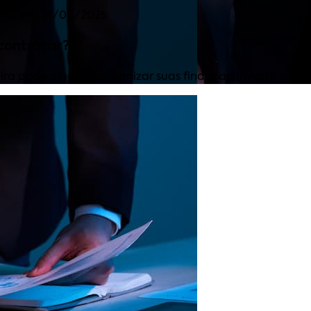
ado em: 21/08/2025
 contratar?
 pode ajudar a organizar suas finanças, investir com s