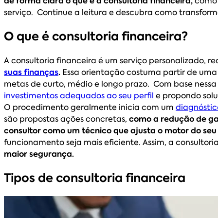
de forma clara o que é a consultoria financeira,
como e
serviço. Continue a leitura e descubra como transfor
O que é consultoria financeira?
A consultoria financeira é um serviço personalizado, rea
suas finanças
.
Essa orientação costuma partir de uma an
metas de curto, médio e longo prazo. Com base nessa
investimentos adequados ao seu perfil
e propondo solu
O procedimento geralmente inicia com um
diagnóstic
são propostas ações concretas,
como a redução de gas
consultor como um técnico que ajusta o motor do seu 
funcionamento seja mais eficiente. Assim, a consultori
maior segurança.
Tipos de consultoria financeira