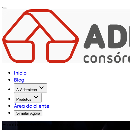
Início
Blog
A Ademicon
Produtos
Área do cliente
Simular Agora
Escrito por: Redação Ademicon