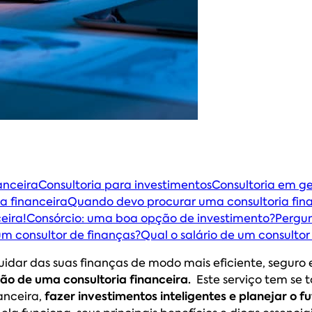
anceira
Consultoria para investimentos
Consultoria em ge
ia financeira
Quando devo procurar uma consultoria fin
eira!
Consórcio: uma boa opção de investimento?
Pergun
um consultor de finanças?
Qual o salário de um consultor
cuidar das suas finanças de modo mais eficiente, seguro
ão de uma consultoria financeira.
Este serviço tem se 
anceira,
fazer investimentos inteligentes e planejar o f