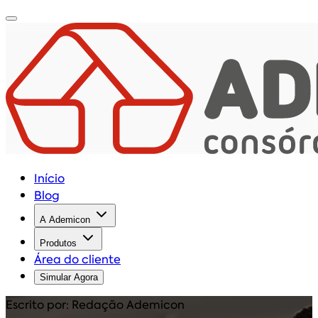
Início
Blog
A Ademicon
Produtos
Área do cliente
Simular Agora
Escrito por: Redação Ademicon