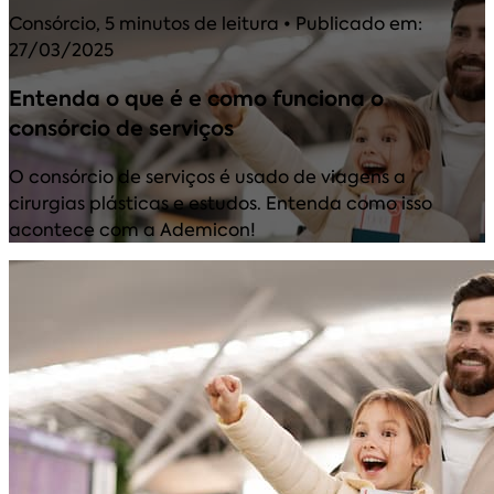
Consórcio
,
5 minutos de leitura
• Publicado em:
27/03/2025
Entenda o que é e como funciona o
consórcio de serviços
O consórcio de serviços é usado de viagens a
cirurgias plásticas e estudos. Entenda como isso
acontece com a Ademicon!