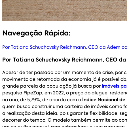
Navegação Rápida:
Por Tatiana Schuchovsky Reichmann, CEO da Ademic
Por Tatiana Schuchovsky Reichmann, CEO d
Apesar de ter passado por um momento de crise, por 
movimento de retomada da economia já é possível obs
grande parcela da população já busca por
imóveis pa
pesquisa FipeZap, em 2022, o preço do aluguel residen
no ano, de 5,79%, de acordo com o
Índice Nacional de
quem busca construir uma carteira de imóveis como fo
a realização desta ideia, pois garante flexibilidade, 
decorrer do tempo. O modelo também permite ao consu
um valor fixo mensal, sem cobrar juros e sem surpresa