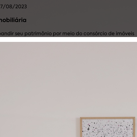
 17/08/2023
obiliária
andir seu patrimônio por meio do consórcio de imóveis