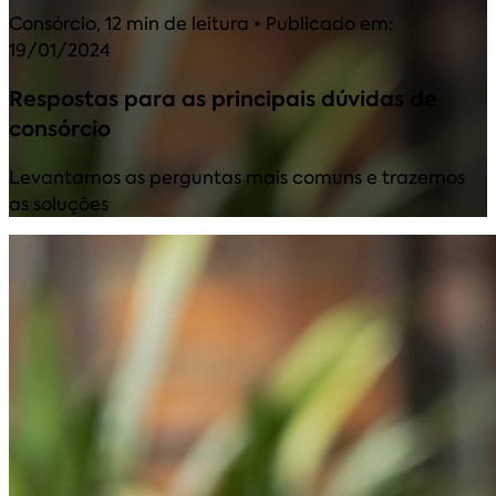
Consórcio
,
12 min de leitura
• Publicado em:
19/01/2024
Respostas para as principais dúvidas de
consórcio
Levantamos as perguntas mais comuns e trazemos
as soluções