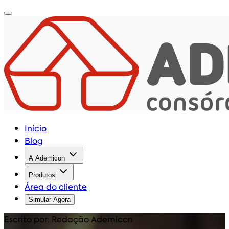
Início
Blog
A Ademicon
Produtos
Área do cliente
Simular Agora
Escrito por: Redação Ademicon