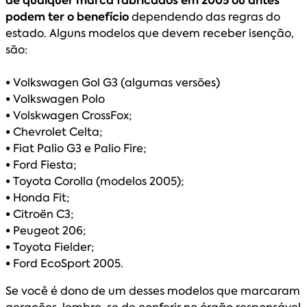
de qualquer marca fabricados em 2005 ou antes
podem ter o benefício
dependendo das regras do
estado. Alguns modelos que devem receber isenção,
são:
•
Volkswagen Gol G3 (algumas versões)
•
Volkswagen Polo
•
Volskwagen CrossFox;
•
Chevrolet Celta;
•
Fiat Palio G3 e Palio Fire;
•
Ford Fiesta;
•
Toyota Corolla (modelos 2005);
•
Honda Fit;
•
Citroën C3;
•
Peugeot 206;
•
Toyota Fielder;
•
Ford EcoSport 2005.
Se você é dono de um desses modelos que marcaram