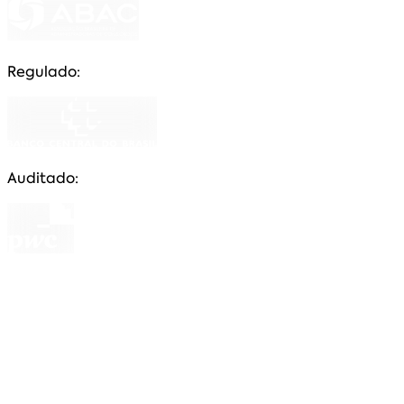
Regulado:
Auditado:
CNPJ: 84.911.098/0001-29 uma empresa prestadora
de serviços, fiscalizada e autorizada pelo Banco
Central do Brasil, através do Certificado de
Autorização nº 92060028, com funções de
comercializar cotas e gestora dos negócios do grupo
de consórcio a quem representa ativa ou