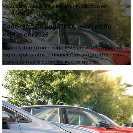
Veículos
,
5 minutos de leitura
• Publicado em:
25/11/2025
Carro que não paga IPVA: quais estão
isentos em 2026
Veja qual carro não paga IPVA em 2026 e quais as
regras e alíquotas já anunciadas em cada estado
para quem será cobrado. Acesse agora!