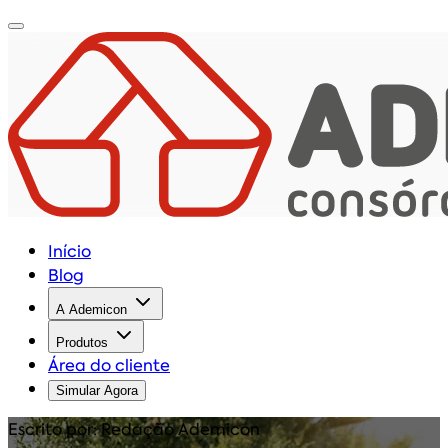
Início
Blog
A Ademicon
Produtos
Área do cliente
Simular Agora
Escrito por: Redação Ademicon