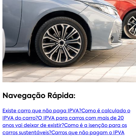
Navegação Rápida:
Existe carro que não paga IPVA?
Como é calculado o
IPVA do carro?
O IPVA para carros com mais de 20
anos vai deixar de existir?
Como é a isenção para os
carros sustentáveis?
Carros que não pagam o IPVA