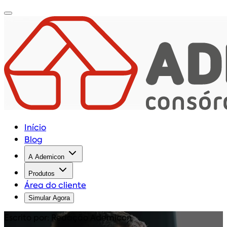
Início
Blog
A Ademicon
Produtos
Área do cliente
Simular Agora
Escrito por: Redação Ademicon