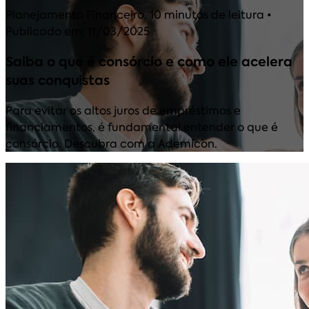
Planejamento Financeiro
,
10 minutos de leitura
•
Publicado em: 11/03/2025
Saiba o que é consórcio e como ele acelera
suas conquistas
Para evitar os altos juros de empréstimos e
financiamentos, é fundamental entender o que é
consórcio. Descubra com a Ademicon.