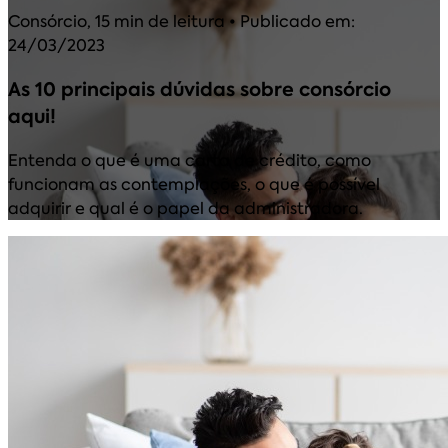
Consórcio
,
15 min de leitura
• Publicado em:
24/03/2023
As 10 principais dúvidas sobre consórcio
aqui!
Entenda o que é uma carta de crédito, como
funcionam as contemplações, o que é possível
adquirir e qual é o papel da administradora.