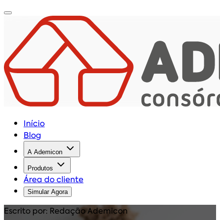
Início
Blog
A Ademicon
Produtos
Área do cliente
Simular Agora
Escrito por: Redação Ademicon