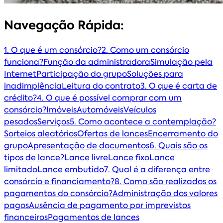
Navegação Rápida:
1. O que é um consórcio?
2. Como um consórcio
funciona?
Função da administradora
Simulação pela
Internet
Participação do grupo
Soluções para
inadimplência
Leitura do contrato
3. O que é carta de
crédito?
4. O que é possível comprar com um
consórcio?
Imóveis
Automóveis
Veículos
pesados
Serviços
5. Como acontece a contemplação?
Sorteios aleatórios
Ofertas de lances
Encerramento do
grupo
Apresentação de documentos
6. Quais são os
tipos de lance?
Lance livre
Lance fixo
Lance
limitado
Lance embutido
7. Qual é a diferença entre
consórcio e financiamento?
8. Como são realizados os
pagamentos do consórcio?
Administração dos valores
pagos
Ausência de pagamento por imprevistos
financeiros
Pagamentos de lances