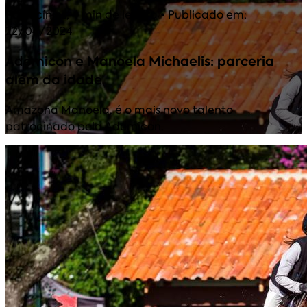
Patrocínios
,
4 min de leitura
• Publicado em:
22/04/2024
Ademicon e Manoela Michaelis: parceria
além da idade
Amazona Manoela, é o mais novo talento
patrocinado pela Ademicon.