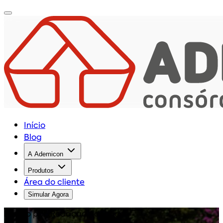
Início
Blog
A Ademicon
Produtos
Área do cliente
Simular Agora
Escrito por: Redação Ademicon